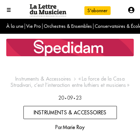
S'abonner
À la une
Vie Pro
Orchestres & Ensembles
Conservatoires & Écol
L'info du jour
Le numéro du mois
International
Instruments & Accessoires
« La force de la Casa
Stradivari, c’est l’interaction entre luthiers et musiciens »
20
09
23
•
•
INSTRUMENTS & ACCESSOIRES
Par
Marie Roy