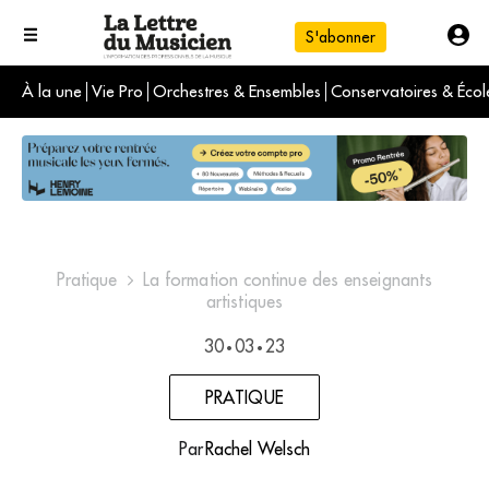
S'abonner
À la une
Vie Pro
Orchestres & Ensembles
Conservatoires & Écol
L'info du jour
Le numéro du mois
International
Pratique
La formation continue des enseignants
artistiques
30
03
23
•
•
PRATIQUE
Par
Rachel Welsch