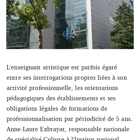
L’enseignant artistique est parfois égaré
La formation est une obligation légale pour un
entre ses interrogations propres liées à son
fonctionnaire. Qu’en est-il pour les enseignants artistiques
?
activité professionnelle, les orientations
pédagogiques des établissements et ses
obligations légales de formations de
professionnalisation par périodicité de 5 ans.
Anne-Laure Exbrayat, responsable nationale
de spécialité Culture à l’Institut national