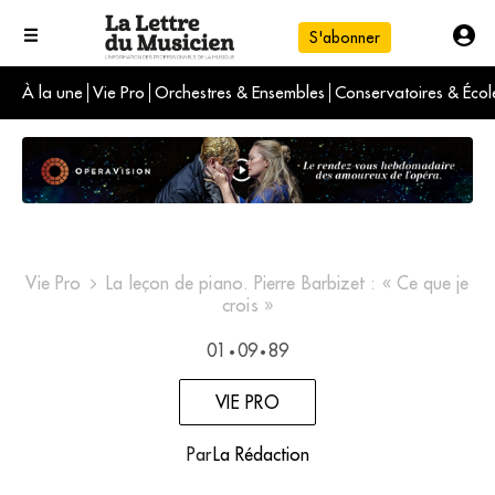
S'abonner
À la une
Vie Pro
Orchestres & Ensembles
Conservatoires & Écol
L'info du jour
Le numéro du mois
International
Vie Pro
La leçon de piano. Pierre Barbizet : « Ce que je
crois »
01
09
89
•
•
VIE PRO
Par
La Rédaction