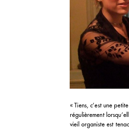
Depuis qu’elle enseigne à Sai
« Tiens, c’est une petit
prochaines générations auro
régulièrement lorsqu’ell
vieil organiste est ten