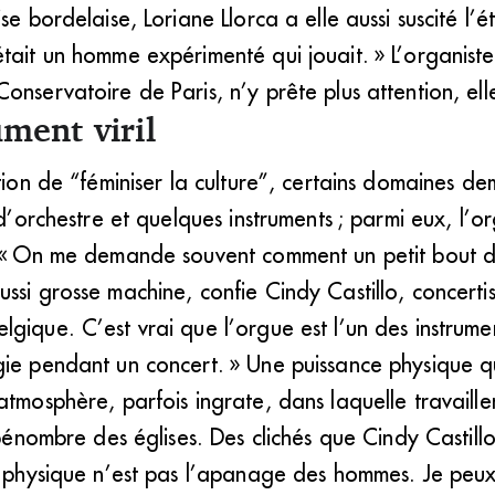
se bordelaise, Loriane Llorca a elle aussi suscité l’
tait un homme expérimenté qui jouait. » L’organist
onservatoire de Paris, n’y prête plus attention, ell
ument viril
stion de “féminiser la culture”, certains domaines d
n d’orchestre et quelques instruments ; parmi eux, l’
e. « On me demande souvent comment un petit bout
ssi grosse machine, confie Cindy Castillo, concerti
gique. C’est vrai que l’orgue est l’un des instrumen
gie pendant un concert. » Une puissance physique q
tmosphère, parfois ingrate, dans laquelle travaillent
a pénombre des églises. Des clichés que Cindy Castil
e physique n’est pas l’apanage des hommes. Je peux