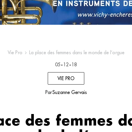
Vie Pro
La place des femmes dans le monde de l’orgue
05
12
18
•
•
VIE PRO
Par
Suzanne Gervais
ace des femmes d