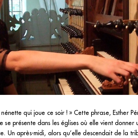
nt-Quentin, Anne-Gaëlle Chanon accueille beaucoup de petites filles dan
e nénette qui joue ce soir ! » Cette phrase, Esther P
nt en tête des modèles de femmes qui enseignent l’orgue.&#8201;» (DR)
e se présente dans les églises où elle vient donner 
ace. Un après-midi, alors qu’elle descendait de la tr