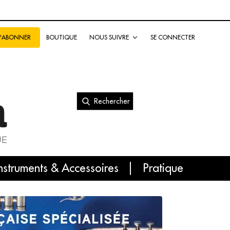
BOUTIQUE
NOUS SUIVRE
SE CONNECTER
S'ABONNER
Rechercher
nal
nstruments & Accessoires
Pratique