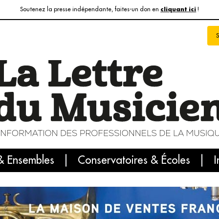
Soutenez la presse indépendante, faites-un don en
!
cliquant ici
& Ensembles
info du jour
Le numéro du mois
Conservatoires & Écoles
Internatio
I