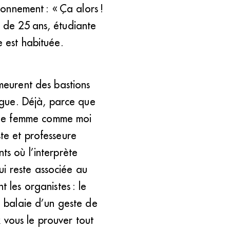
étonnement : « Ça alors !
e de 25 ans, étudiante
e est habituée.
emeurent des bastions
orgue. Déjà, parce que
 de femme comme moi
ste et professeure
ts où l’interprète
ui reste associée au
 les organistes : le
lo balaie d’un geste de
 vous le prouver tout