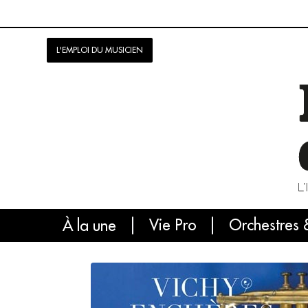
L'EMPLOI DU MUSICIEN
Vie Pro
Orchestres 
L'
À la une