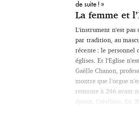
de suite ! »
La femme et l’
L’instrument n’est pas
par tradition, au mascu
récente : le personnel 
églises. Et l’Eglise n’
Gaëlle Chanon, profess
montre que l’orgue n’
remonte à 246 avant not
époux, Ctésibios. En 2