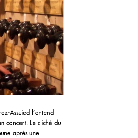
s sa classe. «&#8201;Les
érez-Assuied l’entend
un concert. Le cliché du
ibune après une