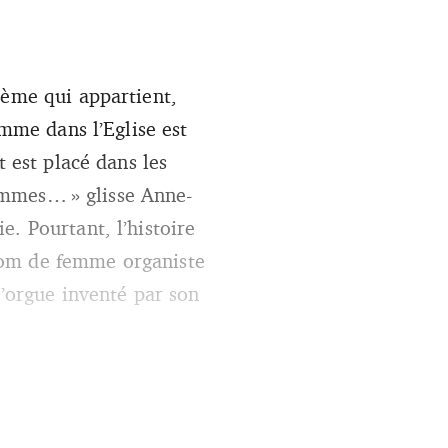
tème qui appartient,
emme dans l’Eglise est
t est placé dans les
-femmes… » glisse Anne-
. Pourtant, l’histoire
nom de femme organiste
l’orgue inventé par son