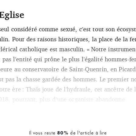
Eglise
 seul considéré comme sexué, c’est tout son écosys
lin. Pour des raisons historiques, la place de la f
clérical catholique est masculin. « Notre instrumen
est pas l’entité qui prône le plus l’égalité hommes
eure au conservatoire de Saint-Quentin, en Picardie
est pas la chasse gardée des hommes. Le premier 
re ère : Thaïs joue de l’hydraule, cet ancêtre de 
018, pourtant, plus d’une organiste abandonne
Il vous reste
de l'article à lire
80%