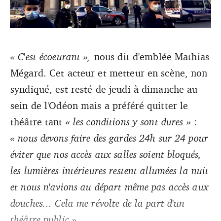
« C'est écoeurant »,
nous dit d'emblée Mathias
Rencontre avec les occupants du théâtre parisien, qui
Mégard. Cet acteur et metteur en scène, non
militent pour une prolongation des droits et la
réouverture des lieux culturels. (Eloïse Duval)
syndiqué, est resté de jeudi à dimanche au
sein de l'Odéon mais a préféré quitter le
théâtre tant
« les conditions y sont dures »
:
« nous devons faire des gardes 24h sur 24 pour
éviter que nos accès aux salles soient bloqués,
les lumières intérieures restent allumées la nuit
et nous n'avions au départ même pas accès aux
douches... Cela me révolte de la part d'un
théâtre public ».