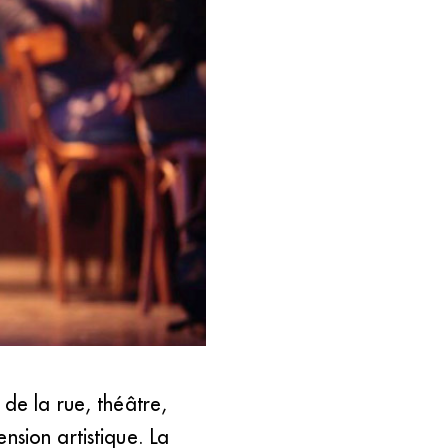
 de la rue, théâtre,
nres. (DR)
nsion artistique. La