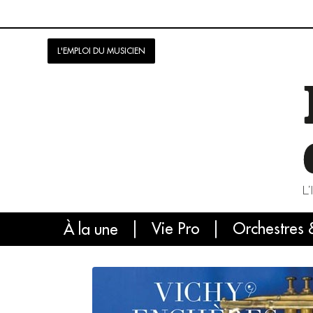
L'EMPLOI DU MUSICIEN
Vie Pro
Orchestres 
L'
À la une