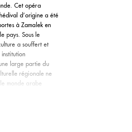
rande. Cet opéra
hédival d’origine a été
 portes à Zamalek en
le pays. Sous le
lture a souffert et
institution
une large partie du
lturelle régionale ne
ns le monde arabe
du ciné