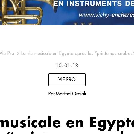
Vie Pro
La vie musicale en Egypte après les “printemps arabes
10
01
18
•
•
VIE PRO
Par
Martha Ordiali
 musicale en Egypt