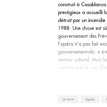
construit à Casablanca.
prestigieux a accueilli
détruit par un incendie
1988. Une chose est sû
gouvernement des Frères
l’opéra n’a pas fait exc
gouvernementale, a été
secteur culturel. Mais 
s’arrête pas là : au 20
viennent de ce pays. A
Le Caire
Egypte