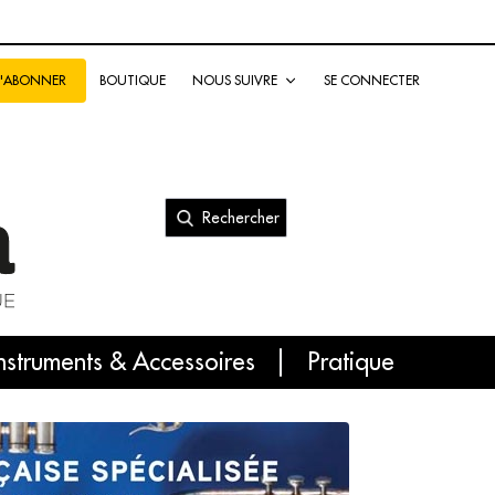
BOUTIQUE
NOUS SUIVRE
SE CONNECTER
S'ABONNER
Rechercher
nal
nstruments & Accessoires
Pratique