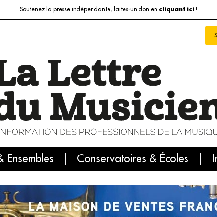
Soutenez la presse indépendante, faites-un don en
!
cliquant ici
& Ensembles
info du jour
Le numéro du mois
Conservatoires & Écoles
Internatio
I