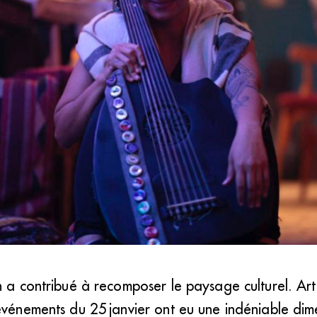
n a contribué à recomposer le ­paysage culturel. Art
ue depuis ses 6 ans, est une illustration du phénomène de fusion des ge
événements du 25 janvier ont eu une indéniable dime