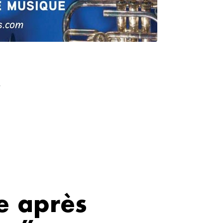
”
e après