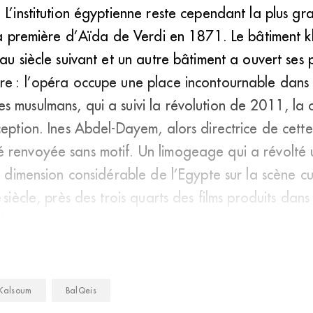
 L’institution égyptienne reste cependant la plus g
 la première d’Aïda de Verdi en 1871. Le bâtiment k
 au siècle suivant et un autre bâtiment a ouvert ses
re : l’opéra occupe une place incontournable dans 
 musulmans, qui a suivi la révolution de 2011, la cu
eption. Ines Abdel-Dayem, alors directrice de cette 
 renvoyée sans motif. Un limogeage qui a révolté 
la dimension considérable de l’Egypte sur la scène cu
e siècle, près des trois quarts des films produits da
 la même période, soutenue par le développement 
Kalsoum
BalQeis