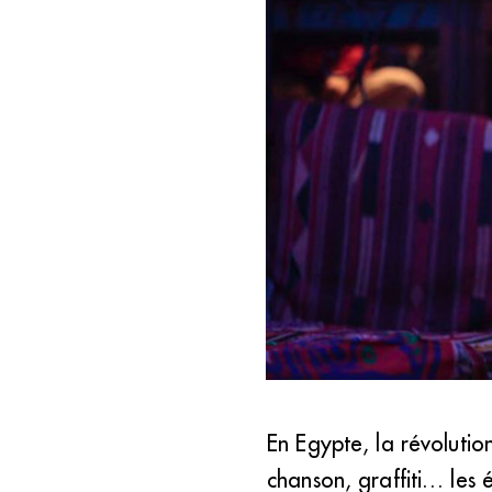
En Egypte, la révolutio
BalQeis, qui joue de la musiq
chanson, graffiti… les 