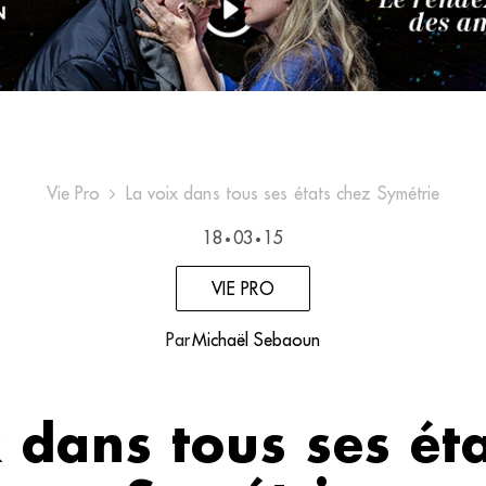
Vie Pro
La voix dans tous ses états chez Symétrie
18
03
15
•
•
VIE PRO
Par
Michaël Sebaoun
 dans tous ses ét