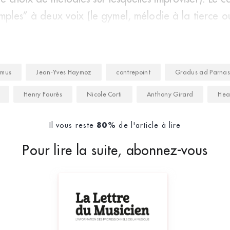
imples” à deux voix (le gymel, mélodie à la tierce o
rmus
Jean-Yves Haymoz
contrepoint
Gradus ad Parna
Henry Fourès
Nicole Corti
Anthony Girard
Hea
Il vous reste
de l'article à lire
80%
Pour lire la suite, abonnez-vous