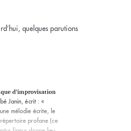
rd’hui, quelques parutions
tique d’improvisation
bé Janin, écrit : «
 une mélodie écrite, le
 répertoire profane (ce
ntus firmus donne lieu