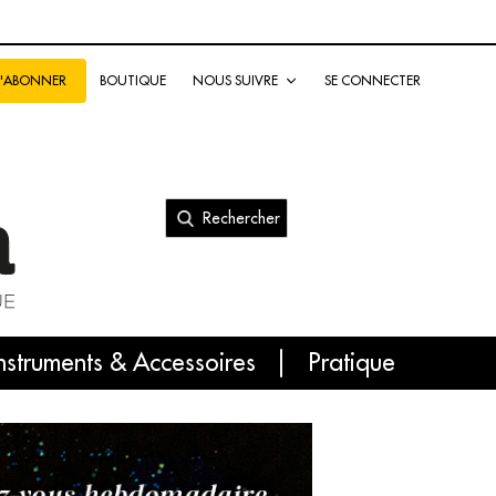
BOUTIQUE
NOUS SUIVRE
SE CONNECTER
S'ABONNER
Rechercher
nal
nstruments & Accessoires
Pratique