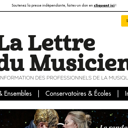
Soutenez la presse indépendante, faites-un don en
!
cliquant ici
& Ensembles
info du jour
Le numéro du mois
Conservatoires & Écoles
Internatio
I