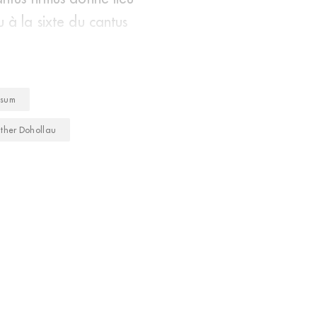
u à la sixte du cantus
ssum
ther Dohollau