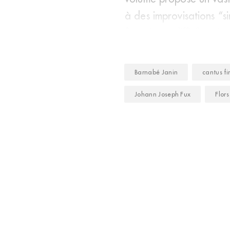
à des improvisations “s
firmus), ou difficiles, &
Barnabé Janin
cantus fi
Johann Joseph Fux
Flors