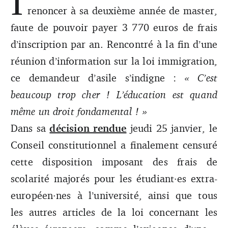
I
En photo : DU passerelle – Étudiants en exil de
renoncer à sa deuxième année de master,
l'université Jean Moulin Lyon 3
faute de pouvoir payer 3 770 euros de frais
d’inscription par an. Rencontré à la fin d’une
réunion d’information sur la loi immigration,
ce demandeur d’asile s’indigne :
« C’est
beaucoup trop cher ! L’éducation est quand
même un droit fondamental ! »
Dans sa
décision rendue
jeudi 25 janvier, le
Conseil constitutionnel a finalement censuré
cette disposition imposant des frais de
scolarité majorés pour les étudiant·es extra-
européen·nes à l’université, ainsi que tous
les autres articles de la loi concernant les