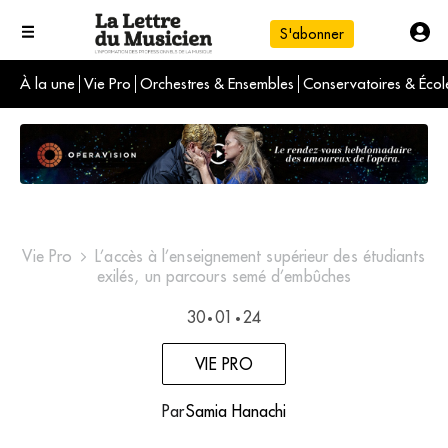
S'abonner
À la une
Vie Pro
Orchestres & Ensembles
Conservatoires & Écol
L'info du jour
Le numéro du mois
International
Vie Pro
L’accès à l’enseignement supérieur des étudiants
exilés, un parcours semé d’embûches
30
01
24
•
•
VIE PRO
Par
Samia Hanachi