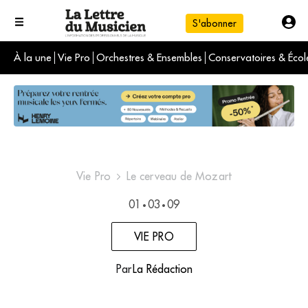
S'abonner
À la une
Vie Pro
Orchestres & Ensembles
Conservatoires & Écol
L'info du jour
Le numéro du mois
International
Vie Pro
Le cerveau de Mozart
01
03
09
•
•
VIE PRO
Par
La Rédaction