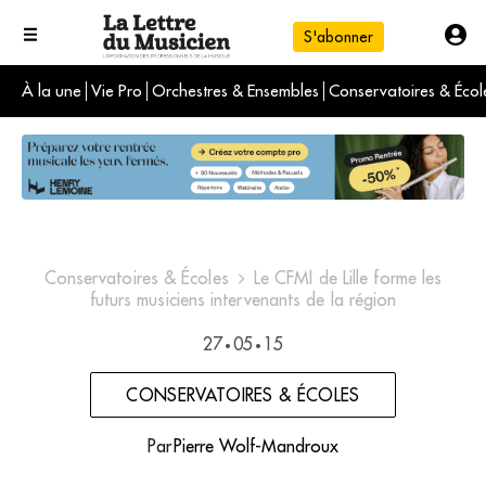
S'abonner
À la une
Vie Pro
Orchestres & Ensembles
Conservatoires & Écol
L'info du jour
Le numéro du mois
International
Conservatoires & Écoles
Le CFMI de Lille forme les
futurs musiciens intervenants de la région
27
05
15
•
•
CONSERVATOIRES & ÉCOLES
Par
Pierre Wolf-Mandroux