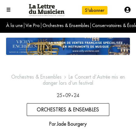
S'abonner
À la une
Vie Pro
Orchestres & Ensembles
Conservatoires & Écol
L'info du jour
Le numéro du mois
International
Orchestres & Ensembles
Le Concert d’Astrée mis en
danger lors d’un festival
25
09
24
•
•
ORCHESTRES & ENSEMBLES
Par
Jade Bourgery