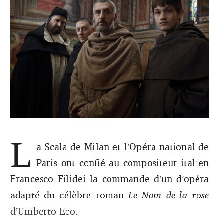
L
Déjà adapté de multiples fois, le roman de l’Italien
a Scala de Milan et l’Opéra national de
Umberto Eco deviendra un opéra en 2025. Une
production conjointe de la Scala de Milan et l’Opéra de
Paris ont confié au compositeur italien
Paris.
Francesco Filidei la commande d’un d’opéra
adapté du célèbre roman
Le Nom de la rose
d’Umberto Eco.