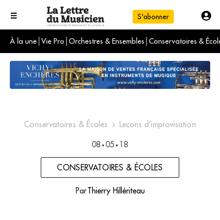
S'abonner
À la une
Vie Pro
Orchestres & Ensembles
Conservatoires & Écol
L'info du jour
Le numéro du mois
International
Conservatoires & Écoles
Leçons d’improvisation
08
05
18
•
•
CONSERVATOIRES & ÉCOLES
Par
Thierry Hillériteau