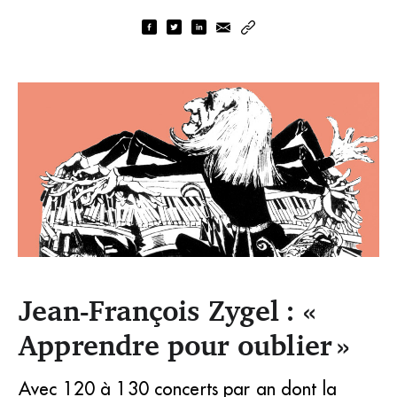
Jean-François Zygel : «
Car par l’improvisation que Mozart, Bach, Beethoven et
Apprendre pour oublier »
Liszt se sont fait connaître du public. (DR)
Avec 120 à 130 concerts par an dont la