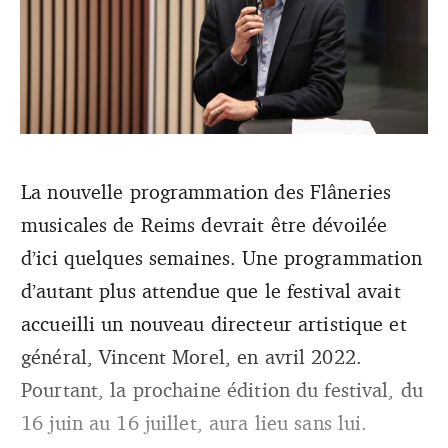
La nouvelle programmation des Flâneries
Le festival marnais a annoncé la semaine dernière le
musicales de Reims devrait être dévoilée
licenciement de son directeur général et artistique. Ce
dernier souhaite contester cette décision.
d’ici quelques semaines. Une programmation
d’autant plus attendue que le festival avait
accueilli un nouveau directeur artistique et
général, Vincent Morel, en avril 2022.
Pourtant, la prochaine édition du festival, du
16 juin au 16 juillet, aura lieu sans lui.