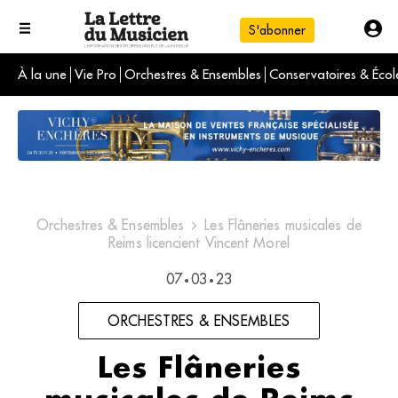
S'abonner
À la une
Vie Pro
Orchestres & Ensembles
Conservatoires & Écol
L'info du jour
Le numéro du mois
International
Orchestres & Ensembles
Les Flâneries musicales de
Reims licencient Vincent Morel
07
03
23
•
•
ORCHESTRES & ENSEMBLES
Les Flâneries