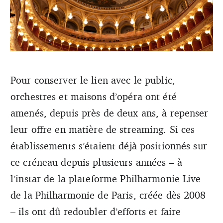
Pour conserver le lien avec le public,
Mais à l’heure où les salles peinent à se remplir, on peut
orchestres et maisons d’opéra ont été
s’interroger sur la pertinence de développer des contenus
disponibles à distance. Crédit : DR
amenés, depuis près de deux ans, à repenser
leur offre en matière de streaming. Si ces
établissements s’étaient déjà positionnés sur
ce créneau depuis plusieurs années – à
l’instar de la plateforme Philharmonie Live
de la Philharmonie de Paris, créée dès 2008
– ils ont dû redoubler d’efforts et faire