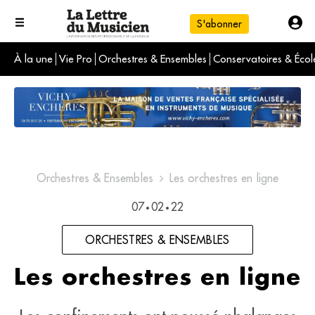
S'abonner
À la une
Vie Pro
Orchestres & Ensembles
Conservatoires & Écol
L'info du jour
Le numéro du mois
International
Orchestres & Ensembles
Les orchestres en ligne
07
02
22
•
•
ORCHESTRES & ENSEMBLES
Les orchestres en ligne