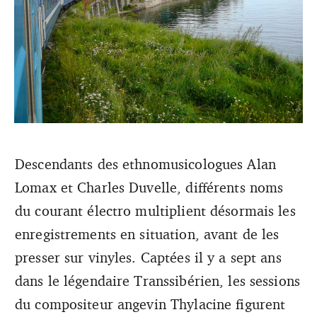
Descendants des ethnomusicologues Alan
Captées il y a sept ans dans le légendaire Transsibérien,
Lomax et Charles Duvelle, différents noms
les sessions du compositeur angevin Thylacine figurent
parmi les meilleures du genre. Crédit : Werner Bayer
du courant électro multiplient désormais les
enregistrements en situation, avant de les
presser sur vinyles. Captées il y a sept ans
dans le légendaire Transsibérien, les sessions
du compositeur angevin Thylacine figurent