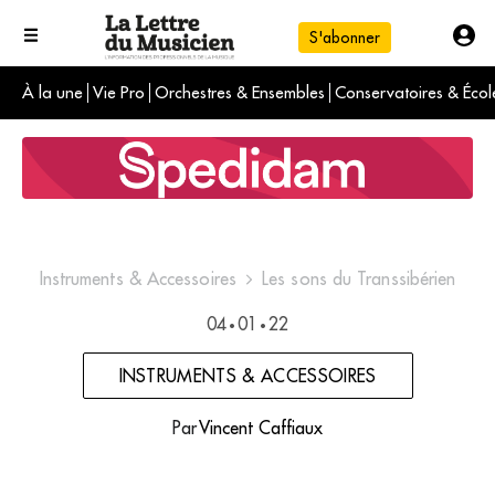
S'abonner
À la une
Vie Pro
Orchestres & Ensembles
Conservatoires & Écol
L'info du jour
Le numéro du mois
International
Instruments & Accessoires
Les sons du Transsibérien
04
01
22
•
•
INSTRUMENTS & ACCESSOIRES
Par
Vincent Caffiaux