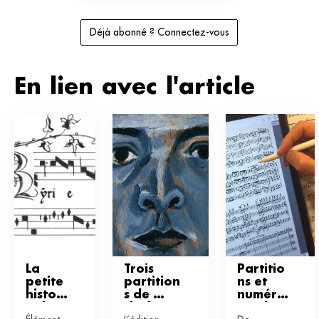
Déjà abonné ? Connectez-vous
En lien avec l'article
La 
Trois 
Partitio
petite 
partition
ns et 
histoir
s de 
numériq
e de 
chefs 
ue : les 