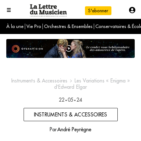
S'abonner
À la une
Vie Pro
Orchestres & Ensembles
Conservatoires & Écol
L'info du jour
Le numéro du mois
International
Instruments & Accessoires
Les Variations « Enigma »
d’Edward Elgar
22
05
24
•
•
INSTRUMENTS & ACCESSOIRES
Par
André Peyrègne