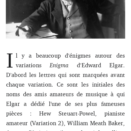
I
l y a beaucoup d’énigmes autour des
L'une des pièces les plus fameuses du compositeur
britannique Edward Elgar est dédiée à ses amis amateurs
variations
Enigma
d’Edward Elgar.
de musique.
D’abord les lettres qui sont marquées avant
chaque variation. Ce sont les initiales des
noms des amis amateurs de musique à qui
Elgar a dédié l'une de ses plus fameuses
pièces : Hew Steuart-Powel, pianiste
amateur (Variation 2), William Meath Baker,