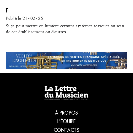
état des lieux
bataille
de l’affaire.
judiciaire
F
n’est pas
Publié le
21
02
25
•
•
terminée.
Si ça peut mettre en lumière certains systèmes toxiques au sein
Explications.
de cet établissement ou d'autres...
À PROPOS
L'ÉQUIPE
CONTACTS