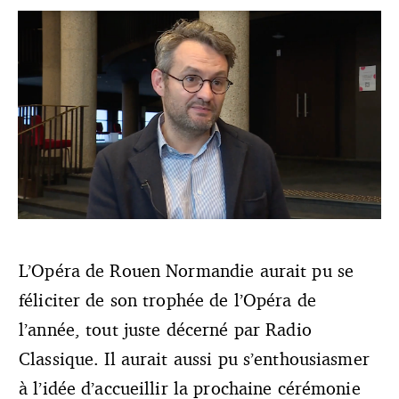
L’opéra devra payer près de 150 000 euros à son ex-
salariée. La Cour d’appel de Rouen met particulièrement
en cause l’ex-secrétaire générale Muriel Rapy et le
L’Opéra de Rouen Normandie aurait pu se
directeur de l’opéra Loïc Lachenal. Le syndicat SAMUP
féliciter de son trophée de l’Opéra de
appelé la région à révoquer ce dernier. Crédit photo :
capture d'écran YouTube France3 Norandie
l’année, tout juste décerné par Radio
Classique. Il aurait aussi pu s’enthousiasmer
à l’idée d’accueillir la prochaine cérémonie