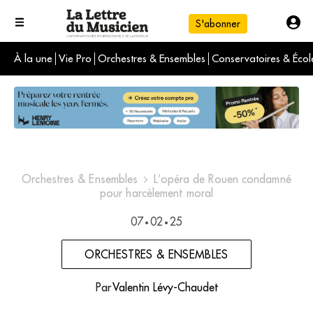
S'abonner
À la une
Vie Pro
Orchestres & Ensembles
Conservatoires & Écol
L'info du jour
Le numéro du mois
International
Orchestres & Ensembles
L’opéra de Rouen condamné
pour harcèlement moral
07
02
25
•
•
ORCHESTRES & ENSEMBLES
Par
Valentin Lévy-Chaudet