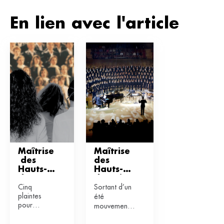
En lien avec l'article
Maîtrise
Maîtrise 
 des 
des 
Hauts-
Hauts-
de-
de-Seine 
Cinq
Sortant d’un
Seine : 
: une 
plaintes
été
elles 
rentrée 
pour
témoign
sous 
mouvementé,
agression
ent 
haute 
après les
sexuelle,
surveilla