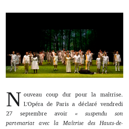
N
L'opéra La Flûte enchantée à l'Opéra de Paris, avec la
ouveau coup dur pour la maîtrise.
participation de la Maîtrise des Hauts-de-Seine, durant la
saison 2022-2023. Crédit photo : Guergana Damianova /
L’Opéra de Paris a déclaré vendredi
OnP
27 septembre avoir
« suspendu son
partenariat avec la Maîtrise des Hauts-de-