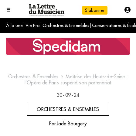
S'abonner
À la une
Vie Pro
Orchestres & Ensembles
Conservatoires & Écol
L'info du jour
Le numéro du mois
International
Orchestres & Ensembles
Maîtrise des Hauts-de-Seine :
l’Opéra de Paris suspend son partenariat
30
09
24
•
•
ORCHESTRES & ENSEMBLES
Par
Jade Bourgery