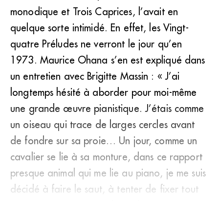
monodique et Trois Caprices, l’avait en
quelque sorte intimidé. En effet, les Vingt-
quatre Préludes ne verront le jour qu’en
1973. Maurice Ohana s’en est expliqué dans
un entretien avec Brigitte Massin : « J’ai
longtemps hésité à aborder pour moi-même
une grande œuvre pianistique. J’étais comme
un oiseau qui trace de larges cercles avant
de fondre sur sa proie… Un jour, comme un
cavalier se lie à sa monture, dans ce rapport
presque animal qui me lie au piano, je me suis
décidé à faire le saut, à tenter de fixer tout
ce que me suggéraient les timbres magn