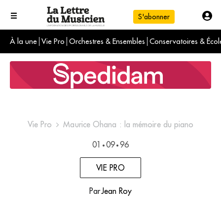
S'abonner
À la une
Vie Pro
Orchestres & Ensembles
Conservatoires & Écol
L'info du jour
Le numéro du mois
International
Vie Pro
Maurice Ohana : la mémoire du piano
01
09
96
•
•
VIE PRO
Par
Jean Roy