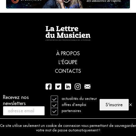
À PROPOS
L'ÉQUIPE
CONTACTS
Recevez nos
01 56 77 04 00
actualités du secteur
newsletters
S'inscrire
offres d’emploi
partenaires
© 2021 La Lettre du Musicien. Tous droits réservés
Mentions légales
Ce site utilise seulement un cookie de connexion vous permettant de sauvegarder
Charte déontologique
votre mot de passe automatiquement !
Politique de cookies