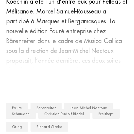
Koechlin a été l’un d’entre eux pour Pelléas et
Mélisande. Marcel Samuel-Rousseau a
participé à Masques et Bergamasques. La
nouvelle édition Fauré entreprise chez
Bärenreiter dans le cadre de Musica Gallica
sous la direction de Jean-Michel Nectoux
proposait, l’année dernière, ces deux suites
dans le volume IV/2 avec d’aut
Fauré
Bärenreiter
Jean-Michel Nectoux
Schumann
Christian Rudolf Riedel
Breitkopf
Grieg
Richard Clarke