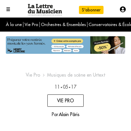
S'abonner
À la une
Vie Pro
Orchestres & Ensembles
Conservatoires & Écol
L'info du jour
Le numéro du mois
International
Vie Pro
Musiques de scène en Urtext
11
05
17
•
•
VIE PRO
Par
Alain Pâris