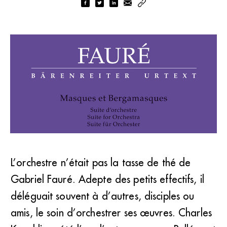
L’orchestre n’était pas la tasse de thé de
Gabriel Fauré. Adepte des petits effectifs, il
“Masques et Bergamasques” de Faurépubliée chez
Bärenreiter.
déléguait souvent à d’autres, disciples ou
amis, le soin d’orchestrer ses œuvres. Charles