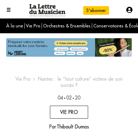
S'abonner
À la une
Vie Pro
Orchestres & Ensembles
Conservatoires & Écol
L'info du jour
Le numéro du mois
International
Vie Pro
Nantes : le “tout culture” victime de son
succès ?
04
02
20
•
•
VIE PRO
Par
Thibault Dumas