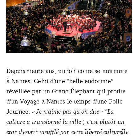
Depuis trente ans, un joli conte se murmure
à Nantes. Celui d’une “belle endormie”
Né il y a un quart de siècle, La Folle Journée fait corps
avec la cité des congrès de Nantes et ses huit salles. (DR)
réveillée par un Grand Éléphant qui profite
d’un Voyage à Nantes le temps d’une Folle
Journée. «
Je n’aime pas qu’on dise : “La
culture a transformé la ville”, c’est plutôt un
état d’esprit insufflé par cette liberté culturelle