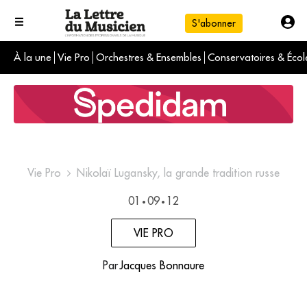
S'abonner
À la une
Vie Pro
Orchestres & Ensembles
Conservatoires & Écol
L'info du jour
Le numéro du mois
International
Vie Pro
Nikolaï Lugansky, la grande tradition russe
01
09
12
•
•
VIE PRO
Par
Jacques Bonnaure