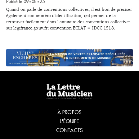
Publié le
09
08
25
•
•
Quand on parle de conventions collectives, il est bon de préciser
également son numéro d'identification, qui permet de la
retrouver facilement dans l'annuaire des conventions collectives
sur legifrance.gouv.fr; convention ECLAT = IDCC 1518.
À PROPOS
L'ÉQUIPE
CONTACTS