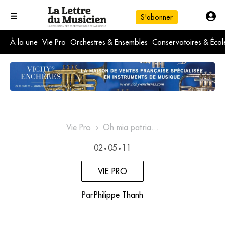
S'abonner
À la une
Vie Pro
Orchestres & Ensembles
Conservatoires & Écol
L'info du jour
Le numéro du mois
International
Vie Pro
Oh mia patria...
02
05
11
•
•
VIE PRO
Par
Philippe Thanh