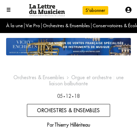
S'abonner
À la une
Vie Pro
Orchestres & Ensembles
Conservatoires & Écol
L'info du jour
Le numéro du mois
International
Orchestres & Ensembles
Orgue et orchestre : une
liaison balbutiante
05
12
18
•
•
ORCHESTRES & ENSEMBLES
Par
Thierry Hillériteau