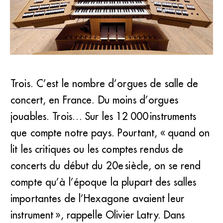
L’orgue de l’auditorium de Radio France (87 jeux et
Trois. C’est le nombre d’orgues de salle de
5&#8201;320 tuyaux) est signé du facteur allemand
concert, en France. Du moins d’orgues
Gerhard Grenzing. (Radio France / Christophe
Abramowitz)
jouables. Trois… Sur les 12 000 instruments
que compte notre pays. Pourtant, « quand on
lit les critiques ou les comptes rendus de
concerts du début du 20e siècle, on se rend
compte qu’à l’époque la plupart des salles
importantes de l’Hexagone avaient leur
instrument », rappelle Olivier Latry. Dans