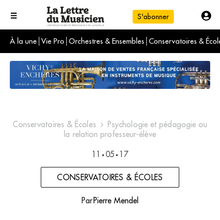
S'abonner
À la une
Vie Pro
Orchestres & Ensembles
Conservatoires & Écol
L'info du jour
Le numéro du mois
International
Conservatoires & Écoles
Psychologie et pédagogie ou
la relation professeur-élève
11
05
17
•
•
CONSERVATOIRES & ÉCOLES
Par
Pierre Mendel