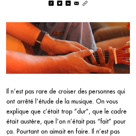
Il n’est pas rare de croiser des personnes qui
L’incompréhension du pédagogue peut être vécue par
ont arrêté l’étude de la musique. On vous
l’élève comme une agression issue de la frustration du
professeur. (DR)
explique que c’était trop “dur”, que le cadre
était austère, que l’on n’était pas “fait” pour
ça. Pourtant on aimait en faire. Il n’est pas