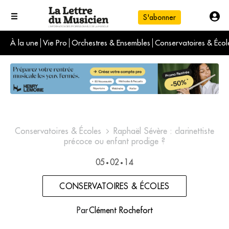
S'abonner
À la une
Vie Pro
Orchestres & Ensembles
Conservatoires & Écol
L'info du jour
Le numéro du mois
International
Conservatoires & Écoles
Raphaël Sévère : clarinettiste
précoce ou enfant prodige ?
05
02
14
•
•
CONSERVATOIRES & ÉCOLES
Par
Clément Rochefort