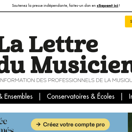
Soutenez la presse indépendante, faites-un don en
!
cliquant ici
& Ensembles
info du jour
Le numéro du mois
Conservatoires & Écoles
Internatio
I