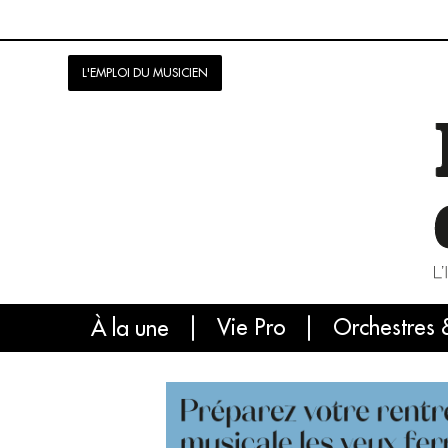
L'EMPLOI DU MUSICIEN
Vie Pro
Orchestres 
L'
À la une