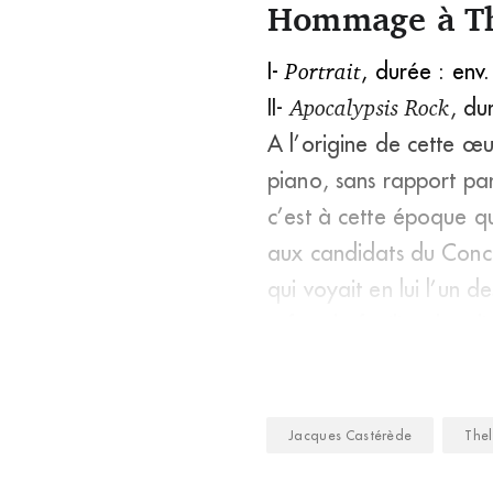
Hommage à Th
I-
Portrait
, durée : env
II-
Apocalypsis Rock
, du
A l’origine de cette œ
piano, sans rapport par
c’est à cette époque q
aux candidats du Conc
qui voyait en lui l’un 
refusa la facilité des 
Jacques Castérède
The