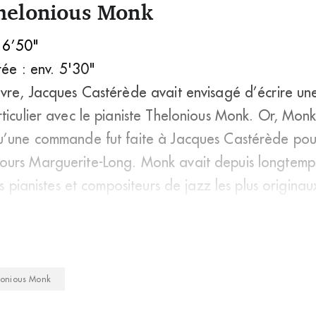
elonious Monk
. 6’50"
rée : env. 5'30"
uvre, Jacques Castérède avait envisagé d’écrire un
ticulier avec le pianiste Thelonious Monk. Or, Mon
u’une commande fut faite à Jacques Castérède pou
ours Marguerite-Long. Monk avait depuis longtemps
des pianistes et compositeurs de jazz les plus origin
clichés et des habitudes. Cette commande offrait l’op
lonious Monk