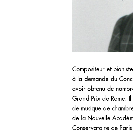
Compositeur et pianis
Jacques Castérède (DR)
à la demande du Conco
avoir obtenu de nombreu
Grand Prix de Rome. Il
de musique de chambre. 
de la Nouvelle Académie
Conservatoire de Paris 