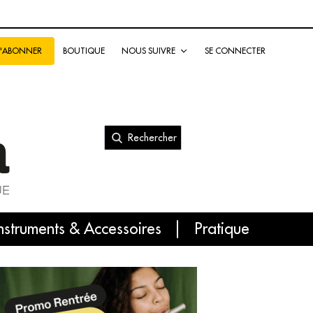
BOUTIQUE
NOUS SUIVRE
SE CONNECTER
S'ABONNER
Rechercher
nal
nstruments & Accessoires
Pratique