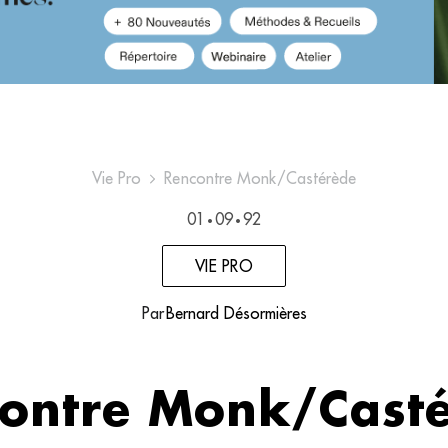
Vie Pro
Rencontre Monk/Castérède
01
09
92
•
•
VIE PRO
Par
Bernard Désormières
ontre Monk/Cast