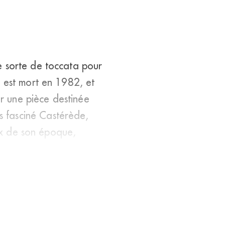
e sorte de toccata pour
k est mort en 1982, et
r une pièce destinée
 fasciné Castérède,
aux de son époque,
portunit&