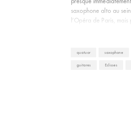
presque immédiatement 
saxophone alto au sein
l’Opéra de Paris, mais 
type
quatuor
saxophone
guitares
Eclisses