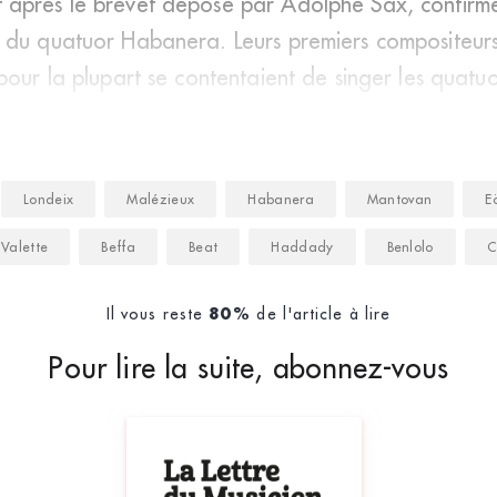
après le brevet déposé par Adolphe Sax, confirme
 du quatuor Habanera. Leurs premiers compositeurs
pour la plupart se contentaient de singer les quatuo
Londeix
Malézieux
Habanera
Mantovan
E
Valette
Beffa
Beat
Haddady
Benlolo
C
Il vous reste
de l'article à lire
80%
Pour lire la suite, abonnez-vous