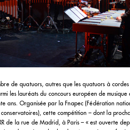
atre claviers et les différentes parties d’une batterie réparties autour, u
ombre de quatuors, autres que les quatuors à cordes
duit les compositeurs. (DR)
armi les lauréats du concours européen de musiqu
nte ans. Organisée par la Fnapec (Fédération natio
conservatoires), cette compétition – dont la procha
R de la rue de Madrid, à Paris – « est ouverte dep