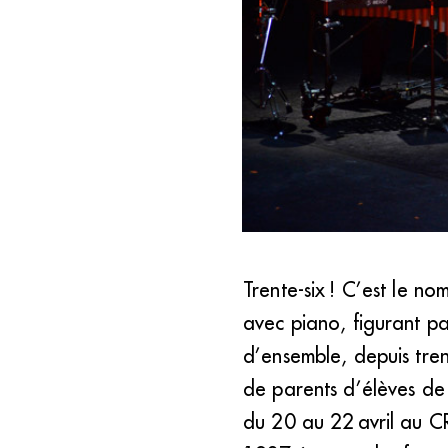
Le quatuor Beat a opté pour qu
Trente-six ! C’est le n
étonnante complétude, qui sé
avec piano, figurant p
d’ensemble, depuis tre
de parents d’élèves de 
du 20 au 22 avril au CR