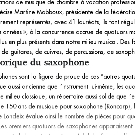
ations de musique de chambre à vocation profession
récise Martine Mabboux, présidente de la fédératio
irement représentés, avec 41 lauréats, ils font régul
s années », à la concurrence accrue de quatuors moi
lus en plus présents dans notre milieu musical. Des
, de guitares, de cuivres, de percussions, de saxo
torique du saxophone
phones sont la figure de proue de ces “autres quatu
ue aussi ancienne que l’instrument lui-même, les q
le milieu classique, un répertoire aussi solide que l’e
 150 ans de musique pour saxophone (Roncorp), l’
 Londeix évalue ainsi le nombre de pièces pour q
 « Les premiers quatuors de saxophones apparaissent