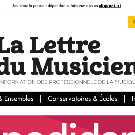
Soutenez la presse indépendante, faites-un don en
!
cliquant ici
& Ensembles
info du jour
Le numéro du mois
Conservatoires & Écoles
Internatio
I