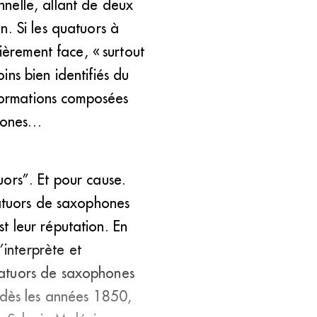
nelle, allant de deux
n. Si les quatuors à
ièrement face, « surtout
ns bien identifiés du
 formations composées
phones…
ors”. Et pour cause.
uatuors de saxophones
st leur réputation. En
interprète et
uatuors de saxophones
 dès les années 1850,