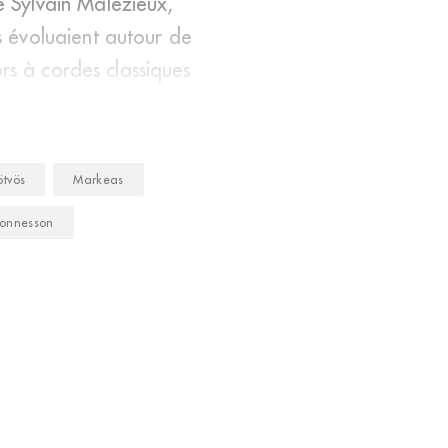
 Sylvain Malézieux,
 évoluaient autour de
rs à cordes classiques
ötvös
Markeas
onnesson