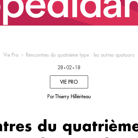
Vie Pro
Rencontres du quatrième type : les autres quatuors
28
02
18
•
•
VIE PRO
Par
Thierry Hillériteau
tres du quatrième