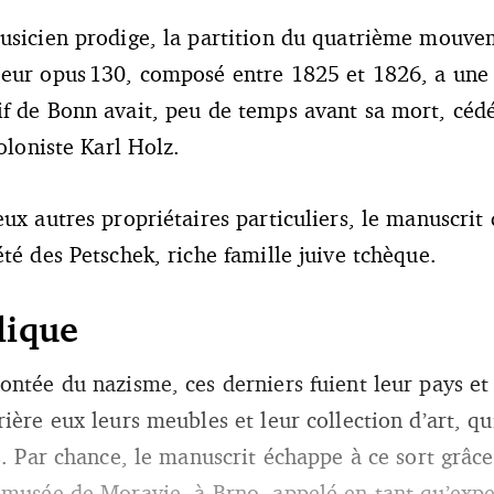
musicien prodige, la partition du quatrième mouv
eur opus 130, composé entre 1825 et 1826, a une 
f de Bonn avait, peu de temps avant sa mort, céd
violoniste Karl Holz.
ux autres propriétaires particuliers, le manuscrit 
été des Petschek, riche famille juive tchèque.
olique
ontée du nazisme, ces derniers fuient leur pays e
ière eux leurs meubles et leur collection d’art, qu
s. Par chance, le manuscrit échappe à ce sort grâc
 musée de Moravie, à Brno, appelé en tant qu’expert