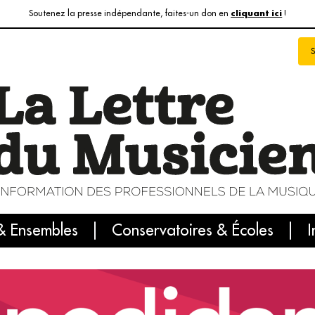
Soutenez la presse indépendante, faites-un don en
!
cliquant ici
& Ensembles
info du jour
Le numéro du mois
Conservatoires & Écoles
Internatio
I