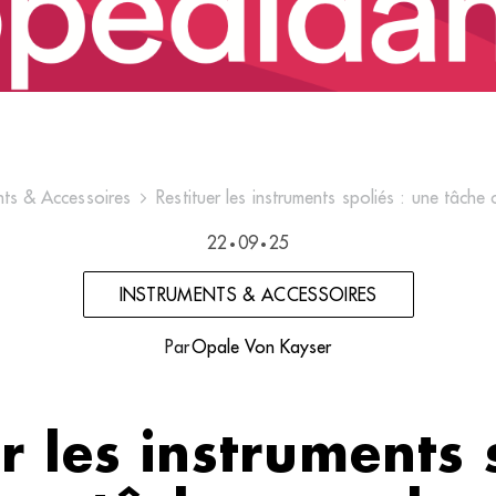
nts & Accessoires
Restituer les instruments spoliés : une tâche
22
09
25
•
•
INSTRUMENTS & ACCESSOIRES
Par
Opale Von Kayser
r les instruments 