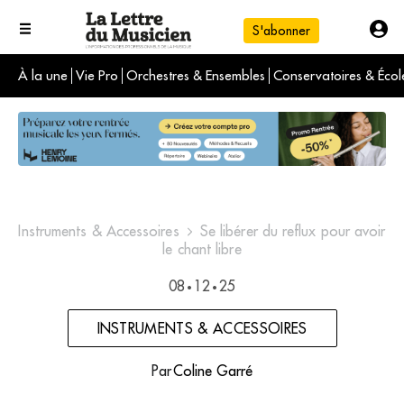
S'abonner
À la une
Vie Pro
Orchestres & Ensembles
Conservatoires & Écol
L'info du jour
Le numéro du mois
International
Instruments & Accessoires
Se libérer du reﬂux pour avoir
le chant libre
08
12
25
•
•
INSTRUMENTS & ACCESSOIRES
Par
Coline Garré