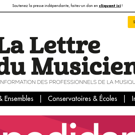
Soutenez la presse indépendante, faites-un don en
!
cliquant ici
& Ensembles
info du jour
Le numéro du mois
Conservatoires & Écoles
Internatio
I