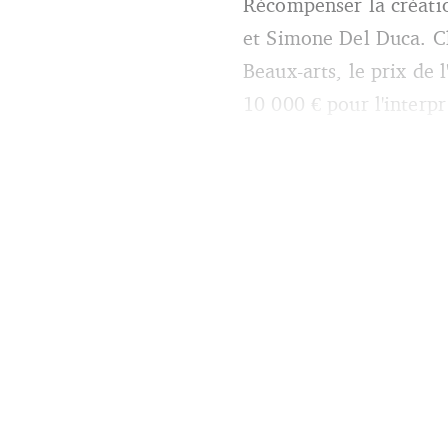
Récompenser la créatio
Crédits : Didier Olivre, Franç
et Simone Del Duca. Ch
Beaux-arts, le prix de 
10 000 € pour l'interpr