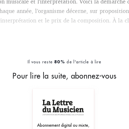
n musicale et l'interprétation. Voici la démarche
ois Baratay
aque année, l'organisme décerne, sur proposition
l'interprétation et le prix de la composition. À la 
Il vous reste
de l'article à lire
80%
Pour lire la suite, abonnez-vous
Abonnement digital ou mixte,