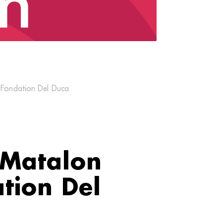
 Fondation Del Duca
 Matalon
tion Del