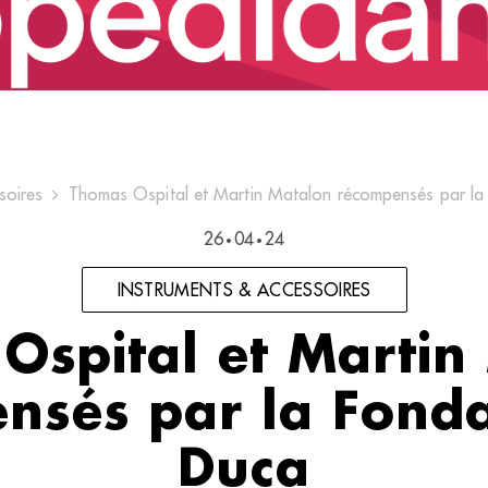
soires
Thomas Ospital et Martin Matalon récompensés par la
26
04
24
•
•
INSTRUMENTS & ACCESSOIRES
Ospital et Martin
nsés par la Fonda
Duca