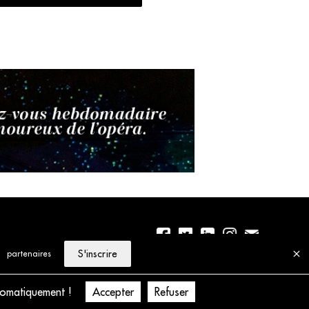
S'inscrire
partenaires
01 56 77 04 00
Politique de cookies
tomatiquement !
Accepter
Refuser