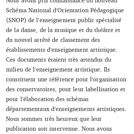
Nous avons pris connaissance du nouveau
l’intervention artistique à l’école et aux liens entre les
Schéma National d’Orientation Pédagogique
établissements spécialisés et les établissements scolaires
dans le nouveau SNOP.
(SNOP) de l’enseignement public spécialisé
de la danse, de la musique et du théâtre et
du nouvel arrêté de classement des
établissements d’enseignement artistique.
Ces documents étaient très attendus du
milieu de l’enseignement artistique. Ils
constituent une référence pour l’organisation
des conservatoires, pour leur labellisation et
pour l’élaboration des schémas
départementaux d’enseignements artistiques.
Nous sommes très heureux que leur
publication soit intervenue. Nous avons