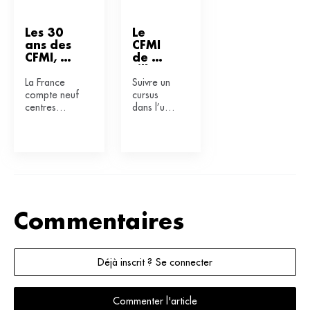
Les 30 
Le 
ans des 
CFMI 
CFMI, 
de 
vers 
Lille 
La France
Suivre un
plus de 
forme 
compte neuf
cursus
visibilité
les 
centres
dans l’un
futurs 
universitaires
des neuf
musici
de
CFMI de
ens 
formation
France
interv
des
permet
enants
musiciens
d’obtenir
 de la 
intervenant
le
région
à l’école
diplôme
(CFMI).
...
Commentaires
Président du
conseil
national des
CFMI, Alain
Déjà inscrit ? Se connecter
Desseigne
revient sur
les
Commenter l'article
principales