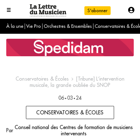
S'abonner
À la une
Vie Pro
Orchestres & Ensembles
Conservatoires & Écol
L'info du jour
Le numéro du mois
International
Conservatoires & Écoles
[Tribune] L’intervention
musicale, la grande oubliée du SNOP
06
03
24
•
•
CONSERVATOIRES & ÉCOLES
Conseil national des Centres de formation de musiciens
Par
intervenants