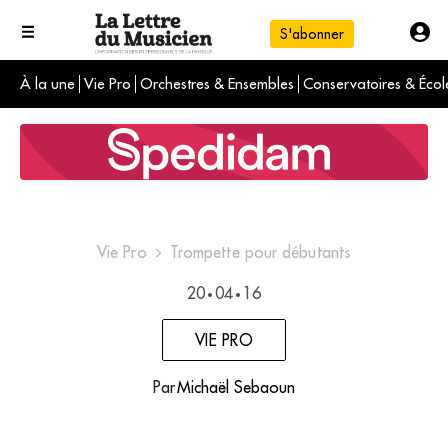
S'abonner
À la une
Vie Pro
Orchestres & Ensembles
Conservatoires & Écol
L'info du jour
Le numéro du mois
International
Vie Pro
Trompette pour débutants
20
04
16
•
•
VIE PRO
Par
Michaël Sebaoun