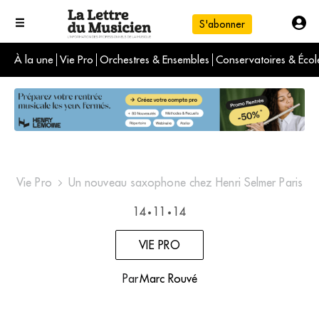
S'abonner
À la une
Vie Pro
Orchestres & Ensembles
Conservatoires & Écol
L'info du jour
Le numéro du mois
International
Vie Pro
Un nouveau saxophone chez Henri Selmer Paris
14
11
14
•
•
VIE PRO
Par
Marc Rouvé