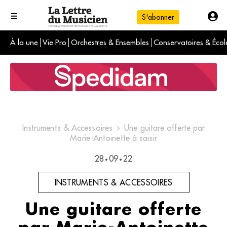
S'abonner
À la une
Vie Pro
Orchestres & Ensembles
Conservatoires & Écol
L'info du jour
Le numéro du mois
International
Instruments & Accessoires
Une guitare offerte par
Marie-Antoinette à saisir
28
09
22
•
•
INSTRUMENTS & ACCESSOIRES
Une guitare offerte