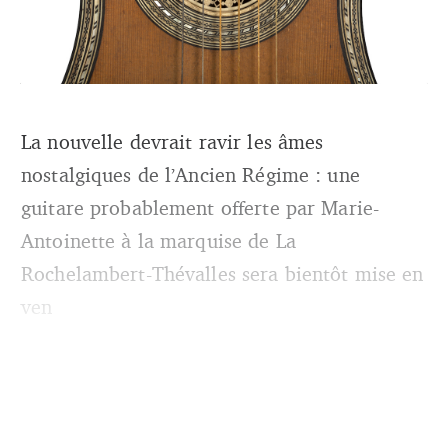
Œuvre du facteur Jacques-Philippe Michelot, ce modèle
présente une forme rare, dite « en bateau », une caisse en
La nouvelle devrait ravir les âmes
bois fruitier ornée d’ivoire et d’ébène. Sur la rosace,
nostalgiques de l’Ancien Régime : une
figurent deux colombes s’embrassant sur un temple
d’amour. (DR)
guitare probablement offerte par Marie-
Antoinette à la marquise de La
Rochelambert-Thévalles sera bientôt mise en
ven