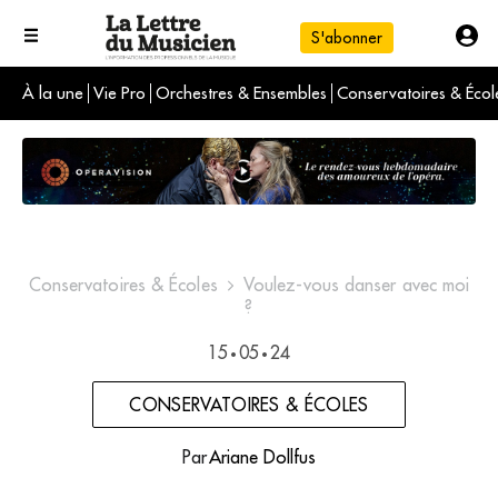
S'abonner
À la une
Vie Pro
Orchestres & Ensembles
Conservatoires & Écol
L'info du jour
Le numéro du mois
International
Conservatoires & Écoles
Voulez-vous danser avec moi
?
15
05
24
•
•
CONSERVATOIRES & ÉCOLES
Par
Ariane Dollfus