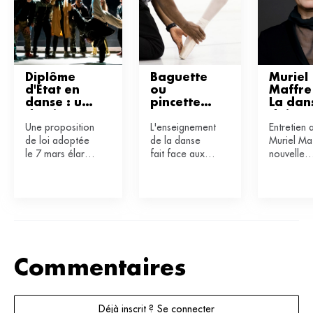
Diplôme 
Baguette 
Muriel 
d'État en 
ou 
Maffre :
danse : un 
pincettes : 
La dans
dossier 
comment 
doit 
Une proposition
L'enseignement
Entretien 
explosif
enseigner 
absolu
de loi adoptée
de la danse
Muriel Ma
la danse 
 s'ouvri
le 7 mars élargit
aujourd’h
fait face aux
nouvelle
ui ?
le diplôme
nouveaux
directrice
d’État (DE) de
enjeux
études
professeur de
sociétaux :
chorégrap
danse à de
bienveillance,
du CNSM
nouvelles
rapport au
Paris.
esthétiques,
corps, à
suscitant
l'autorité,
questionnements
proximité
Commentaires
et controverses.
physique avec
Décryptage.
les élèves... Le
corps
Déjà inscrit ? Se connecter
professoral