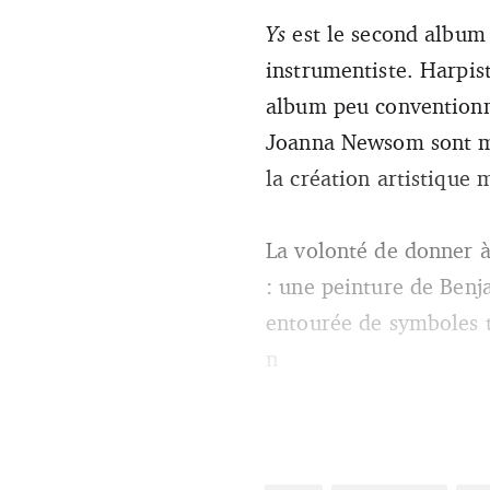
Publié en 2006 et baptisé apr
Ys
est le second album 
sur quoi repose cette impress
instrumentiste. Harpis
album peu conventionne
Joanna Newsom sont mul
la création artistique 
La volonté de donner 
: une peinture de Ben
entourée de symboles te
n