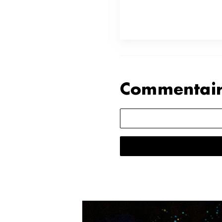
de sept pistes d’expérimentati
sur un poème d’Alfred Tennys
inspiré de la mer.
Commentair