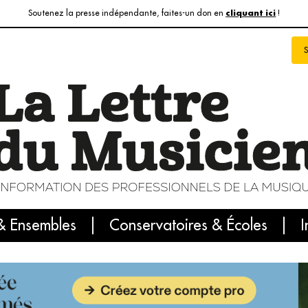
Soutenez la presse indépendante, faites-un don en
!
cliquant ici
& Ensembles
info du jour
Le numéro du mois
Conservatoires & Écoles
Internatio
I