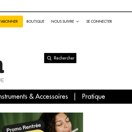
BOUTIQUE
NOUS SUIVRE
SE CONNECTER
S'ABONNER
Rechercher
nal
nstruments & Accessoires
Pratique