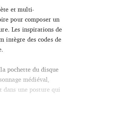
l à la première écoute. Mais
ète et multi-
toire pour composer un
re. Les inspirations de
m intègre des codes de
e.
 la pochette du disque
rsonnage médiéval,
Et dans une posture qui