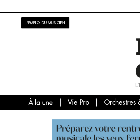
L'EMPLOI DU MUSICIEN
Vie Pro
Orchestres 
L'
À la une