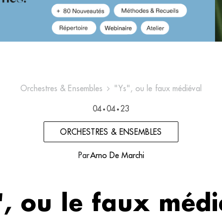
Orchestres & Ensembles
"Ys", ou le faux médiéval
04
04
23
•
•
ORCHESTRES & ENSEMBLES
Par
Arno De Marchi
", ou le faux médi