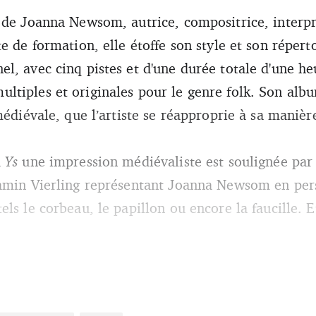
ès un récit mythique du Moyen Âge, "Ys" est souvent qualifié de médiéva
de Joanna Newsom, autrice, compositrice, interpr
ion ?
te de formation, elle étoffe son style et son réper
l, avec cinq pistes et d'une durée totale d'une heu
tiples et originales pour le genre folk. Son albu
médiévale, que l’artiste se réapproprie à sa manièr
à
Ys
une impression médiévaliste est soulignée par
jamin Vierling représentant Joanna Newsom en pe
ls le corbeau, le papillon ou encore la faucille. 