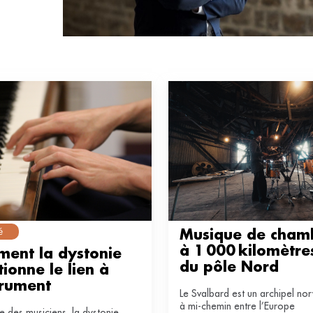
é
Musique de chamb
à 1 000 kilomètres
ent la dystonie 
du pôle Nord
ionne le lien à 
trument
Le Svalbard est un archipel no
à mi-chemin entre l’Europe
 des musiciens, la dystonie