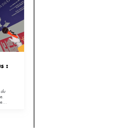
 : 
e du
e.
re
gnages