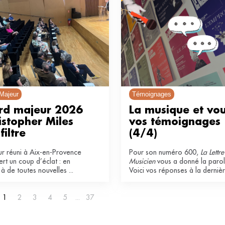
Majeur
Témoignages
rd majeur 2026 
La musique et vous
istopher Miles 
vos témoignages 
filtre
(4/4)
ur réuni à Aix-en-Provence
Pour son numéro 600,
La Lettr
ert un coup d’éclat : en
Musicien
vous a donné la parol
à de toutes nouvelles ...
Voici vos réponses à la derniè
question de cet appel à témoi
: en quoi la musique est-elle
1
2
3
4
5
37
essentielle dans votre vie ?