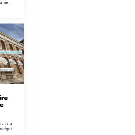
a vie
nsité et
lle de
.
re 
e 
Dunis a
budget