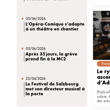
avec un 
lien entre
05/06/2026
L’Opéra-Comique s’adapte
à un théâtre en chantier
05/06/2026
Après 35 jours, la grève
prend fin à la MC2
Portra
Le ry
ascen
23/04/2026
d’Ad
Le Festival de Salzbourg
met son directeur musical à
[Publi-i
la porte
soliste, 
des arti
2027 du 
Spedida