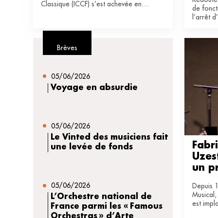
Belgique
Classique (ICCF) s’est achevée en
de fonct
Belgique, à l’issue de quatre journées
l’arrêt d
de concerts, de masterclasses et de
d’être 
collaborations entre artistes
rééducat
confirmés et jeunes musiciens.
Brèves
05/06/2026
Voyage en absurdie
05/06/2026
Le Vinted des musiciens fait
Fabri
une levée de fonds
Uzest
un p
05/06/2026
Depuis 1
Musical,
L’Orchestre national de
est imp
France parmi les « Famous
400 âme
Orchestras » d’Arte