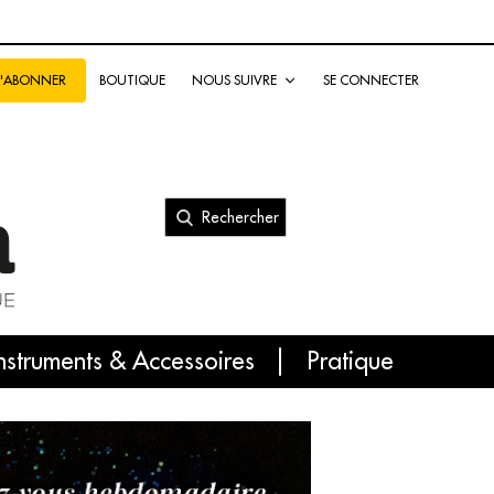
BOUTIQUE
NOUS SUIVRE
SE CONNECTER
S'ABONNER
Rechercher
nal
nstruments & Accessoires
Pratique