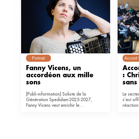
Portrait
Accord 
Fanny Vicens, un 
Acco
accordéon aux mille 
: Chr
sons
sans 
[Publi-information] Soliste de la
Le secte
Génération Spedidam 2025-2027,
s’est off
Fanny Vicens veut enrichir le
réaction 
répertoire de l’accordéon, du
classique au contemporain.