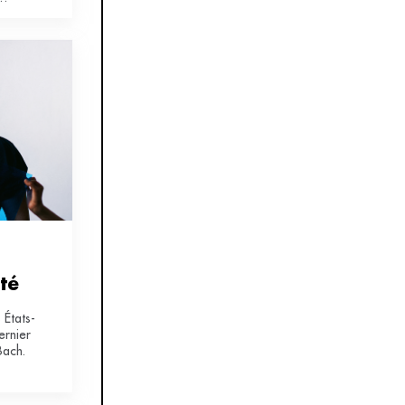
 a fait
sse
rté
 États-
ernier
Bach.