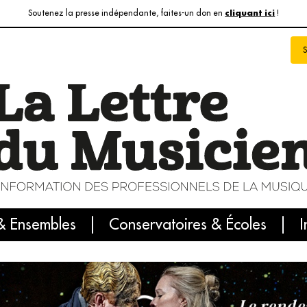
Soutenez la presse indépendante, faites-un don en
!
cliquant ici
& Ensembles
info du jour
Le numéro du mois
Conservatoires & Écoles
Internatio
I