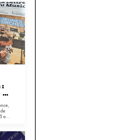
: 
 
ence,
 de
5 a
.