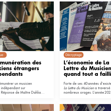
oraine ».
que
Décryptage
émunération des 
L’économie de La 
iens étrangers 
Lettre du Musicien 
pendants
quand tout a failli
s’arrêter
rémunérer un musicien
Forte de ses 40 années d’exist
 indépendant sur
La Lettre du Musicien
a traversé
? Réponse de Maître Dahlia
nombreux orages. L’année 202
aïm, dirigeante du pôle droit
particulièrement secoué. Récit
sique pour le cabinet JDB
Paris).