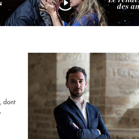
, dont
,