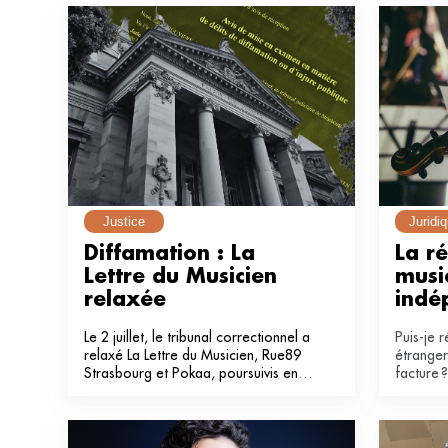
contemp
Justice
Juridi
Diffamation : La 
La r
Lettre du Musicien 
music
relaxée
indé
Le 2 juillet, le tribunal correctionnel a
Puis-je 
relaxé La Lettre du Musicien, Rue89
étranger
Strasbourg et Pokaa, poursuivis en
facture 
diffamation à la suite de la
Arfi-Elk
publication d’une enquête dans notre
de la mu
média en 2024.
avocats (