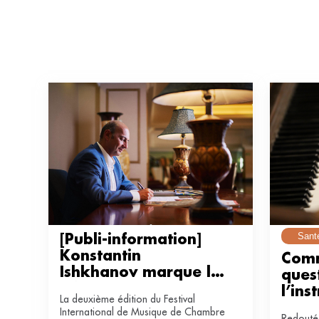
Sant
[Publi-information] 
Konstantin 
Comm
Ishkhanov marque la 
quest
clôture réussie de 
l’ins
La deuxième édition du Festival
l’ICCF 2026 en 
International de Musique de Chambre
Redoutée