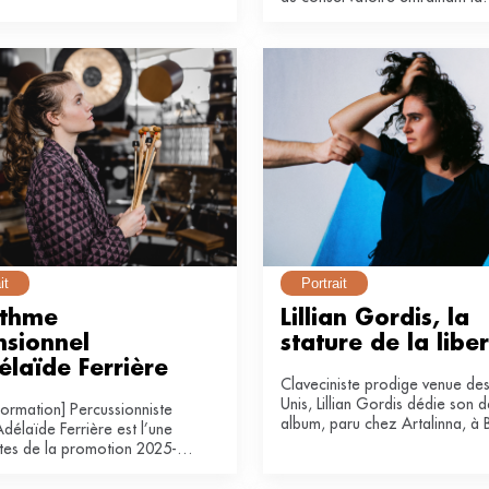
pilier de ce laboratoire de
fermeture de cinq classes... puis
 art et ruralité.
volte-face invoquant une « fau
polémique ».
it
Portrait
thme 
Lillian Gordis, la 
sionnel 
stature de la libe
élaïde Ferrière
Claveciniste prodige venue des
Unis, Lillian Gordis dédie son d
nformation] Percussionniste
album, paru chez Artalinna, à 
Adélaïde Ferrière est l’une
stes de la promotion 2025-
dispositif Génération
m « Musique classique &