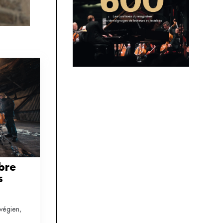
re 
 
rvégien,