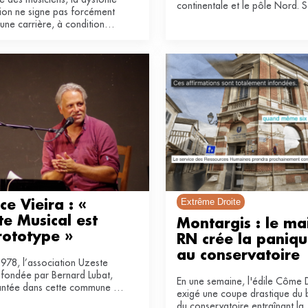
continentale et le pôle Nord. S
ion ne signe pas forcément
musicale est surprenante d’inte
’une carrière, à condition
entretient la mémoire industrie
bien accompagné dans une
ce territoire du bout du monde
ion sur le long terme.
Extrême Droite
ce Vieira : « 
e Musical est 
Montargis : le mai
rototype »
RN crée la paniqu
au conservatoire 
978, l’association Uzeste
 fondée par Bernard Lubat,
En une semaine, l'édile Côme 
lantée dans cette commune de
exigé une coupe drastique du 
s en Gironde. Rencontre
du conservatoire entraînant la