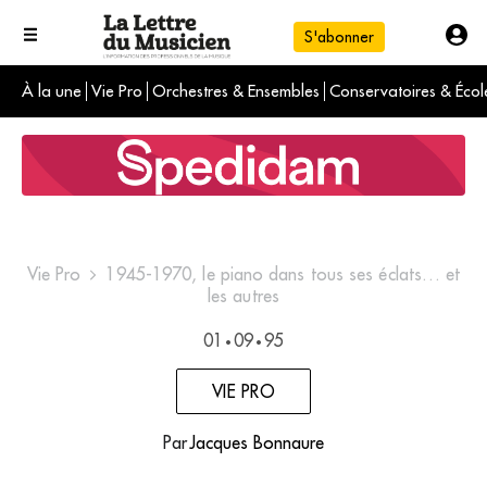
S'abonner
À la une
Vie Pro
Orchestres & Ensembles
Conservatoires & Écol
L'info du jour
Le numéro du mois
International
Vie Pro
1945-1970, le piano dans tous ses éclats… et
les autres
01
09
95
•
•
VIE PRO
Par
Jacques Bonnaure