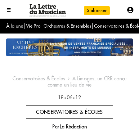
S'abonner
À la une
Vie Pro
Orchestres & Ensembles
Conservatoires & Écol
L'info du jour
Le numéro du mois
International
Conservatoires & Écoles
A Limoges, un CRR conçu
comme un lieu de vie
18
06
12
•
•
CONSERVATOIRES & ÉCOLES
Par
La Rédaction