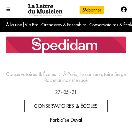
S'abonner
À la une
Vie Pro
Orchestres & Ensembles
Conservatoires & Écol
L'info du jour
Le numéro du mois
International
Conservatoires & Écoles
À Paris, le conservatoire Serge
Rachmaninov menacé
27
05
21
•
•
CONSERVATOIRES & ÉCOLES
Par
Éloïse Duval