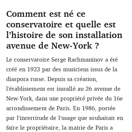
Comment est né ce
Si les murs de l'établissement sont menacés, le
conservatoire et quelle est
conservatoire risque de disparaître, et l’offre culturelle
qu’il propose également... (DR)
l’histoire de son installation
avenue de New-York ?
Le conservatoire Serge Rachmaninov a été
créé en 1923 par des musiciens issus de la
diaspora russe. Depuis sa création,
l’établissement est installé au 26 avenue de
New-York, dans une propriété privée du 16e
arrondissement de Paris. En 1986, portée
par l’incertitude de l’usage que souhaitait en
faire le propriétaire, la mairie de Paris a