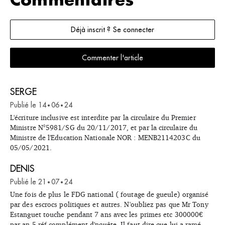
Commentaires
Déjà inscrit ? Se connecter
Commenter l'article
SERGE
Publié le
14
06
24
•
•
L'écriture inclusive est interdite par la circulaire du Premier
Ministre N°5981/SG du 20/11/2017, et par la circulaire du
Ministre de l'Education Nationale NOR : MENB2114203C du
05/05/2021.
DENIS
Publié le
21
07
24
•
•
Une fois de plus le FDG national ( foutage de gueule) organisé
par des escrocs politiques et autres. N'oubliez pas que Mr Tony
Estanguet touche pendant 7 ans avec les primes etc 300000€
par an 5 réf complément d'nquête. Il faut dire que lui a ramé.