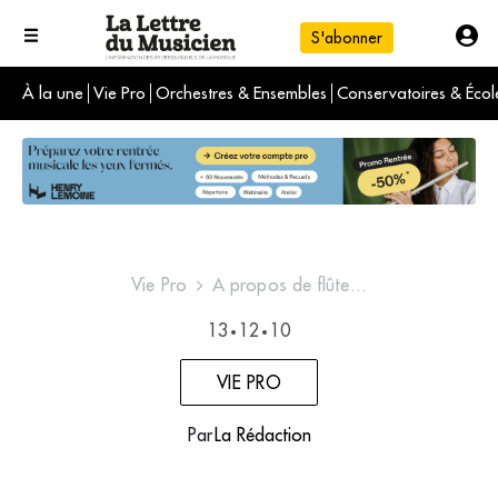
S'abonner
À la une
Vie Pro
Orchestres & Ensembles
Conservatoires & Écol
L'info du jour
Le numéro du mois
International
Vie Pro
A propos de flûte...
13
12
10
•
•
VIE PRO
Par
La Rédaction