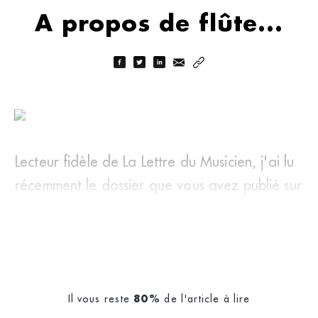
A propos de flûte...
Lecteur fidèle de La Lettre du Musicien, j'ai lu
récemment le dossier que vous avez publié sur
la flûte traversière (LM 391). J'en a
Il vous reste
de l'article à lire
80%