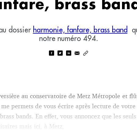
anfare, brass ban
 au dossier
harmonie, fanfare, brass band
qu
notre numéro 494.
aversière au conservatoire de Metz Métropole et fl
 me permets de vous écrire après lecture de votre 
 brass bands. En effet, vous annoncez que les seul
itaires mais ici, à Metz,