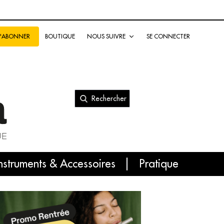
BOUTIQUE
NOUS SUIVRE
SE CONNECTER
S'ABONNER
Rechercher
nal
nstruments & Accessoires
Pratique