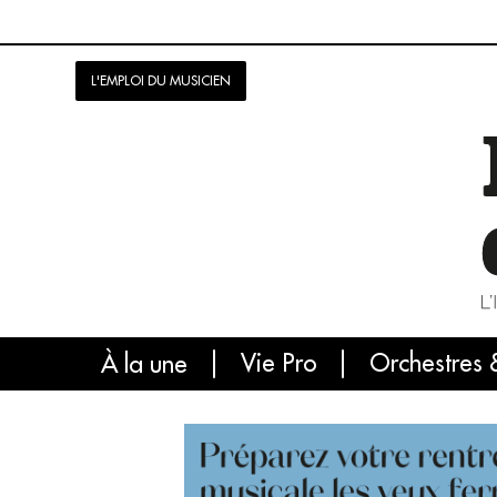
L'EMPLOI DU MUSICIEN
Vie Pro
Orchestres 
L'
À la une