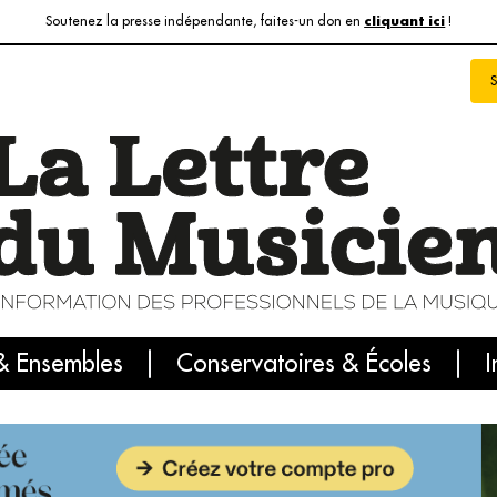
Soutenez la presse indépendante, faites-un don en
!
cliquant ici
& Ensembles
info du jour
Le numéro du mois
Conservatoires & Écoles
Internatio
I