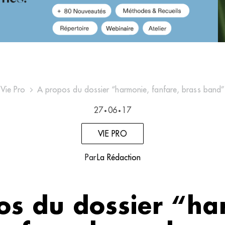
Vie Pro
A propos du dossier “harmonie, fanfare, brass band”
27
06
17
•
•
VIE PRO
Par
La Rédaction
os du dossier “ha