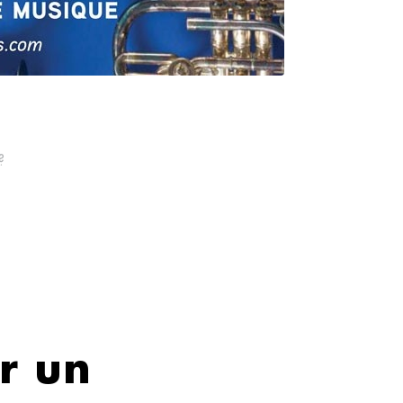
?
r un