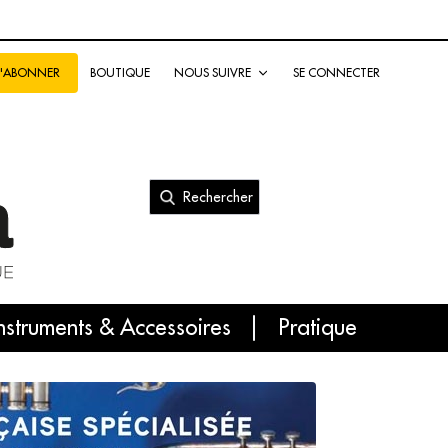
BOUTIQUE
NOUS SUIVRE
SE CONNECTER
S'ABONNER
Rechercher
nal
nstruments & Accessoires
Pratique