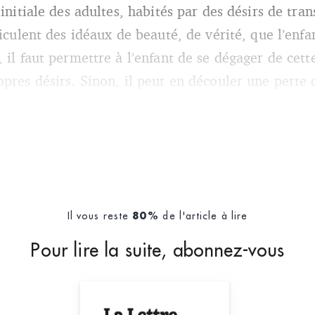
 initiale des adultes, habités par des désirs de tra
hiculent des idéaux de beauté, de vérité, que l’enfan
 il faut permettre à l’enfant de se dégager de cett
pres désirs. Sinon, il peut en découler une perte 
Il vous reste
de l'article à lire
80%
Pour lire la suite, abonnez-vous