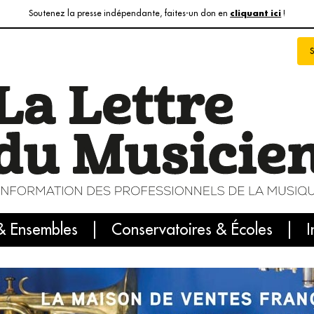
Soutenez la presse indépendante, faites-un don en
!
cliquant ici
& Ensembles
info du jour
Le numéro du mois
Conservatoires & Écoles
Internatio
I