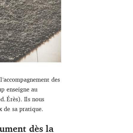
on.&#8201;» Yvonne François
e l’accompagnement des
up enseigne au
d. Érès). Ils nous
ux de sa pratique.
rument dès la