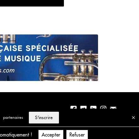
S'inscrire
partenaires
01 56 77 04 00
Politique de cookies
tomatiquement !
Accepter
Refuser