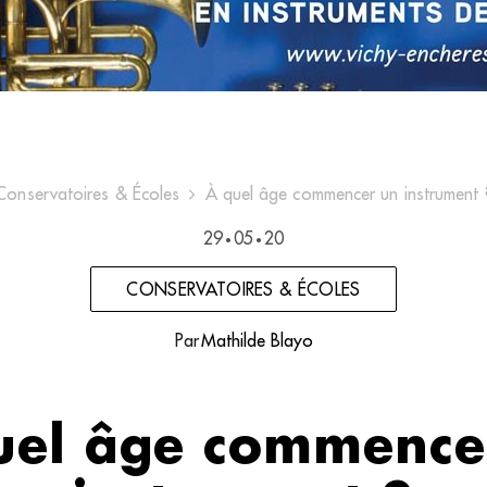
Conservatoires & Écoles
À quel âge commencer un instrument 
29
05
20
•
•
CONSERVATOIRES & ÉCOLES
Par
Mathilde Blayo
uel âge commence