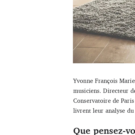
«&#8201;Le risque majeur, c’e
Yvonne François Marie-
Marie-Sainte (DR)
musiciens. Directeur d
Conservatoire de Paris 
livrent leur analyse du
Que pensez-vou