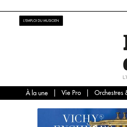
L'EMPLOI DU MUSICIEN
Vie Pro
Orchestres 
L'
À la une