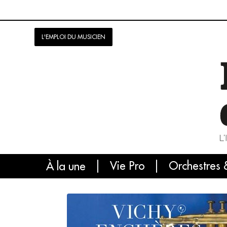
L'EMPLOI DU MUSICIEN
Vie Pro
Orchestres 
L'
À la une