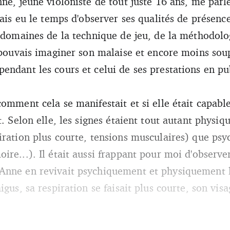
ne, jeune violoniste de tout juste 16 ans, me parl
vais eu le temps d'observer ses qualités de présence
s domaines de la technique de jeu, de la méthodolo
e pouvais imaginer son malaise et encore moins sou
endant les cours et celui de ses prestations en pu
omment cela se manifestait et si elle était capabl
t. Selon elle, les signes étaient tout autant physiq
iration plus courte, tensions musculaires) que ps
re...). Il était aussi frappant pour moi d'observe
Anne en revivait psychiquement et physiquement 
igus, sa respiration se faisait plus courte, son vis