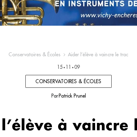
Conservatoires & Écoles
Aider l’élève à vaincre le trac
15
11
09
•
•
CONSERVATOIRES & ÉCOLES
Par
Patrick Prunel
l’élève à vaincre 