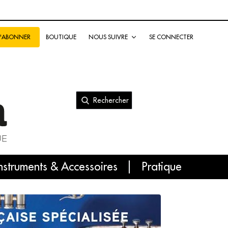
BOUTIQUE
NOUS SUIVRE
SE CONNECTER
S'ABONNER
Rechercher
nal
nstruments & Accessoires
Pratique