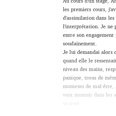
Au cours d'un stage, An
les premiers cours, j'a
d'assimilation dans le
l'interprétation. Je n
entre son engagement p
soudainement.
Je lui demandai alors c
quand elle le ressentai
niveau des mains, resp
panique, trous de mémoi
moments de mal-être, 
voix montait dans les a
sa quié