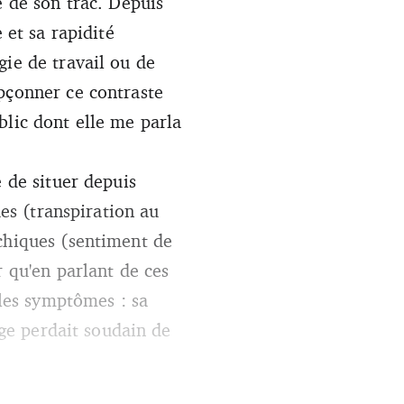
e de son trac. Depuis
 et sa rapidité
gie de travail ou de
pçonner ce contraste
blic dont elle me parla
e de situer depuis
ues (transpiration au
ychiques (sentiment de
r qu'en parlant de ces
les symptômes : sa
age perdait soudain de