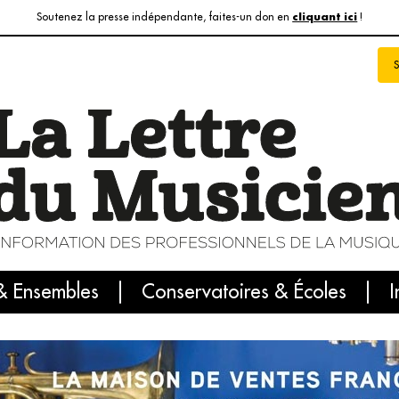
Soutenez la presse indépendante, faites-un don en
!
cliquant ici
& Ensembles
info du jour
Le numéro du mois
Conservatoires & Écoles
Internatio
I