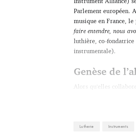
Instrument Alliance) s
Parlement européen. A
musique en France, le p
faire entendre, nous avo
luthière, co-fondatric
instrumentale).
Genèse de l’a
Alors qu’elles collabor
Lutherie
Instruments