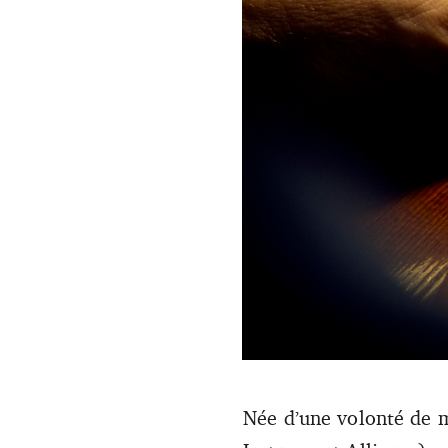
Avec seulement 5 000 personne
Née d’une volonté de m
l’échelle européenne. Crédit :