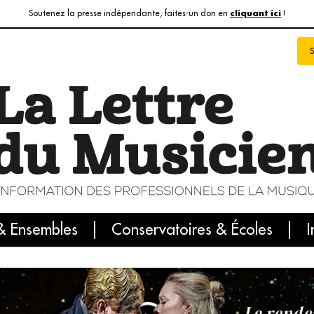
Soutenez la presse indépendante, faites-un don en
!
cliquant ici
& Ensembles
info du jour
Le numéro du mois
Conservatoires & Écoles
Internatio
I