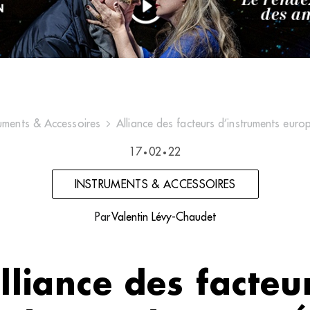
ruments & Accessoires
Alliance des facteurs d’instruments euro
17
02
22
•
•
INSTRUMENTS & ACCESSOIRES
Par
Valentin Lévy-Chaudet
lliance des facteu