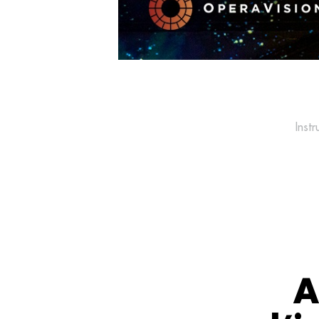
Inst
A