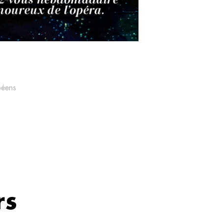
péens
rs