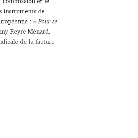
a commission et le
s instruments de
 européenne :
« Pour se
anny Reyre-Ménard,
dicale de la facture