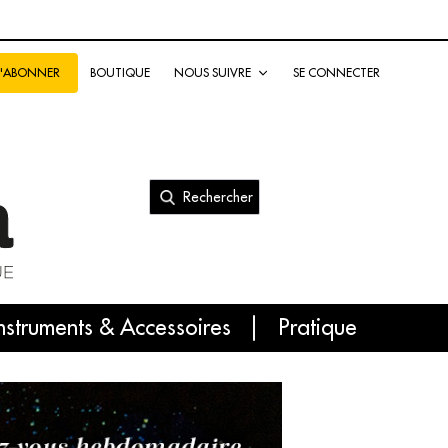
BOUTIQUE
NOUS SUIVRE
SE CONNECTER
S'ABONNER
Rechercher
nal
nstruments & Accessoires
Pratique