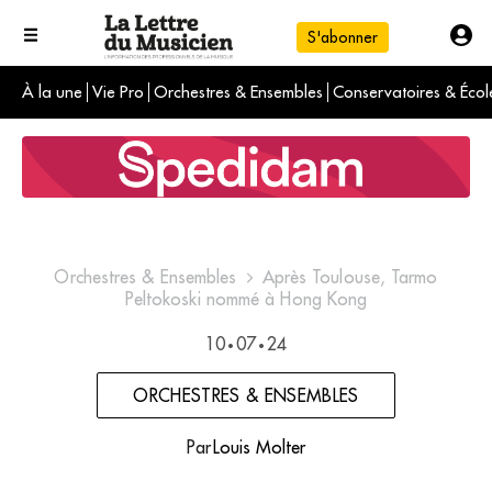
S'abonner
À la une
Vie Pro
Orchestres & Ensembles
Conservatoires & Écol
L'info du jour
Le numéro du mois
International
Orchestres & Ensembles
Après Toulouse, Tarmo
Peltokoski nommé à Hong Kong
10
07
24
•
•
ORCHESTRES & ENSEMBLES
Par
Louis Molter