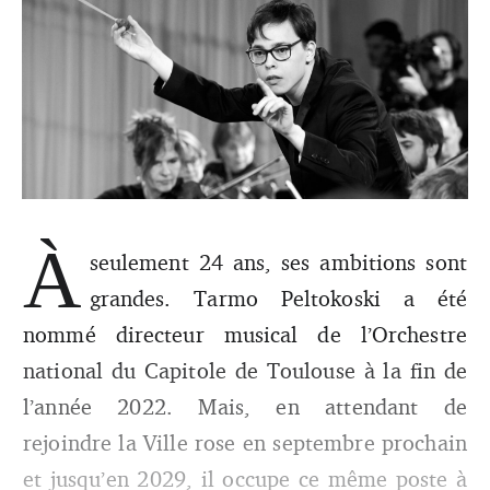
À
Le chef finlandais entame une nouvelle expérience dans
seulement 24 ans, ses ambitions sont
sa jeune carrière en rejoignant les rangs du
Philharmonique de Hong Kong en tant que directeur
grandes. Tarmo Peltokoski a été
musical, à compter de la saison 2026/2027.
nommé directeur musical de l’Orchestre
national du Capitole de Toulouse à la fin de
l’année 2022. Mais, en attendant de
rejoindre la Ville rose en septembre prochain
et jusqu’en 2029, il occupe ce même poste à