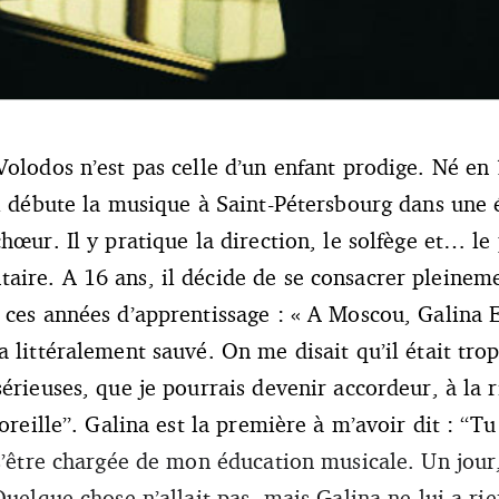
Volodos n’est pas celle d’un enfant prodige. Né en
il débute la musique à Saint-Pétersbourg dans une 
chœur. Il y pratique la direction, le solfège et… 
ire. A 16 ans, il décide de se consacrer pleinemen
 ces années d’apprentissage : « A Moscou, Galina
 littéralement sauvé. On me disait qu’il était tro
érieuses, que je pourrais devenir accordeur, à la 
oreille”. Galina est la première à m’avoir dit : “Tu
 s’être chargée de mon éducation musicale. Un jour
Quelque chose n’allait pas, mais Galina ne lui a rie