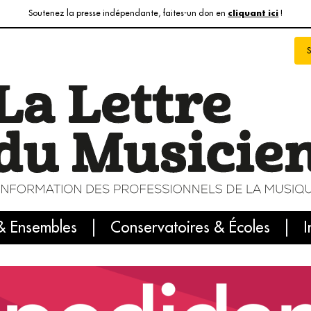
Soutenez la presse indépendante, faites-un don en
!
cliquant ici
& Ensembles
info du jour
Le numéro du mois
Conservatoires & Écoles
Internatio
I