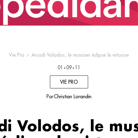
Vie Pro
Arcadi Volodos, le musicien éclipse le virtuose
01
09
11
•
•
VIE PRO
Par
Christian Lorandin
di Volodos, le mus