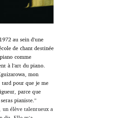
 1972 au sein d’une
école de chant destinée
le piano comme
t à l’art du piano.
 Eguizarowa, mon
p tard pour que je me
rigueur, parce que
 seras pianiste.”
, un élève talentueux a
n dit. Elle m’a