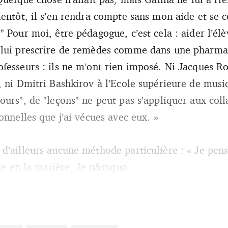
ientôt, il s’en rendra compte sans mon aide et se 
 Pour moi, être pédagogue, c’est cela : aider l’él
 lui prescrire de remèdes comme dans une pharmac
fesseurs : ils ne m’ont rien imposé. Ni Jacques Ro
, ni Dmitri Bashkirov à l’Ecole supérieure de mus
ours", de "leçons" ne peut pas s’appliquer aux col
onnelles que j’ai vécues avec eux. »
d’ailleurs aucune méthode particulière : « Je pe
tte en la matière. Je n&rsquo