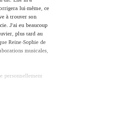
corrigera lui-même, ce
ève à trouver son
ie. J’ai eu beaucoup
uvier, plus tard au
ique Reine-Sophie de
laborations musicales,
nse personnellement