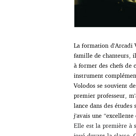
La formation d’Arcadi 
Arcadi Volodos (Divulgaçao)
famille de chanteurs, 
à former des chefs de 
instrument complémenta
Volodos se souvient de
premier professeur, m’a
lance dans des études s
j’avais une “excellente 
Elle est la première à
joué devant la classe. 