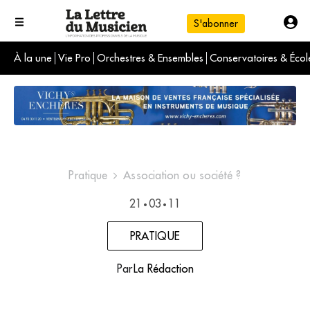
S'abonner
À la une
Vie Pro
Orchestres & Ensembles
Conservatoires & Écol
L'info du jour
Le numéro du mois
International
Pratique
Association ou société ?
21
03
11
•
•
PRATIQUE
Par
La Rédaction